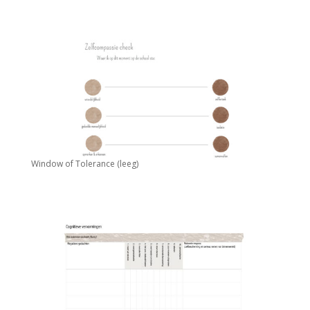
Window of Tolerance (leeg)